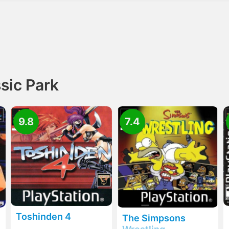
sic Park
9.8
7.4
Toshinden 4
The Simpsons