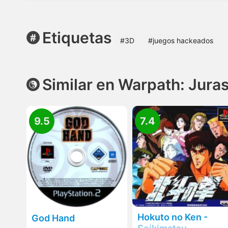
Etiquetas
#3D
#juegos hackeados
Similar en Warpath: Juras
9.5
7.4
Hokuto no Ken -
God Hand