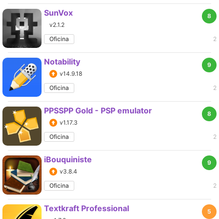
SunVox
8
v2.1.2
Oficina
2
Notability
9
v14.9.18
Oficina
2
PPSSPP Gold - PSP emulator
8
v1.17.3
Oficina
2
iBouquiniste
9
v3.8.4
Oficina
2
Textkraft Professional
5