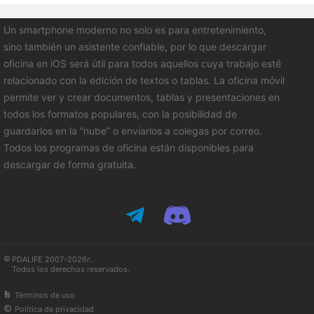
Un smartphone moderno no solo es para entretenimiento,
sino también un asistente confiable, por lo que descargar
oficina en iOS será útil para todos aquellos cuya trabajo esté
relacionado con la edición de textos o tablas. La oficina móvil
permite ver y crear documentos, tablas y presentaciones en
todos los formatos populares, con la posibilidad de
guardarlos en la “nube” o enviarlos a colegas por correo.
Todos los programas de oficina están disponibles para
descargar de forma gratuita.
PDALIFE 2007-2026г.
Todos los derechos reservados.
Términos de uso
Política de privacidad