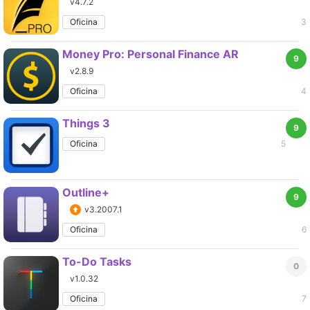
v4.7.2
Oficina
3
Money Pro: Personal Finance AR
9
v2.8.9
Oficina
4
Things 3
9
Oficina
5
Outline+
9
v3.2007.1
Oficina
6
To-Do Tasks
0
v1.0.32
Oficina
7