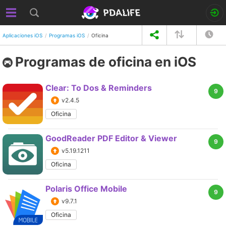
Aplicaciones iOS
Programas iOS
Oficina
Programas de oficina en iOS
Clear: To Dos & Reminders
9
v2.4.5
Oficina
GoodReader PDF Editor & Viewer
9
v5.19.1211
Oficina
Polaris Office Mobile
9
v9.7.1
Oficina