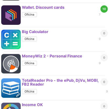
Wallet. Discount cards
10
Oficina
7
Big Calculator
0
Oficina
9
MoneyWiz 2 - Personal Finance
0
Oficina
9
TotalReader Pro - the ePub, DjVu, MOBI,
0
FB2 Reader
Oficina
9
Income OK
0