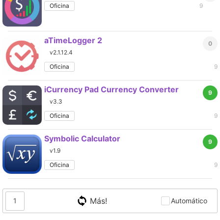
Oficina
9
aTimeLogger 2
0
v2.1.12.4
Oficina
9
iCurrency Pad Currency Converter
9
v3.3
Oficina
9
Symbolic Calculator
9
v1.9
Oficina
9
Más!
1
Automático