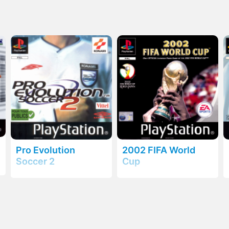
Pro Evolution
2002 FIFA World
Soccer 2
Cup