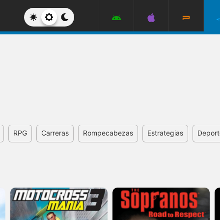
RPG
Carreras
Rompecabezas
Estrategias
Deport