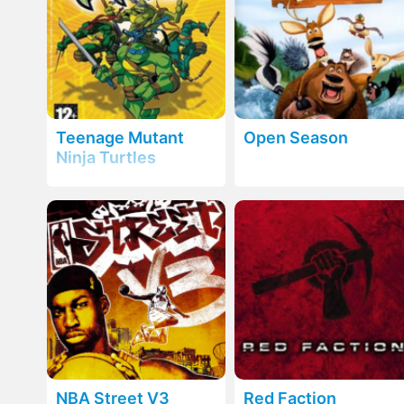
Teenage Mutant
Open Season
Ninja Turtles
NBA Street V3
Red Faction