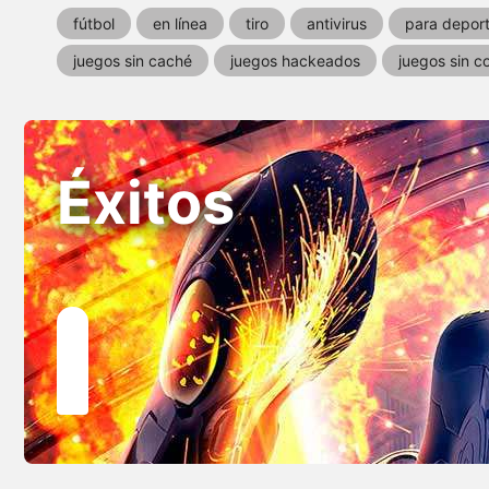
fútbol
en línea
tiro
antivirus
para depor
juegos sin caché
juegos hackeados
juegos sin c
Éxitos