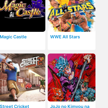
Magic Castle
WWE All Stars
Street Cricket
JoJo no Kimyou na