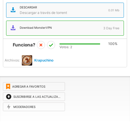
DESCARGAR
0.01 Mb
Descargar a través de torrent
Download MonsterVPN
3 Day Free
100%
Funciona?
Votos:
2
Archivos:
Krapuchino
AGREGAR A FAVORITOS
SUSCRIBIRSE A LAS ACTUALIZACIONES
MODERADORES