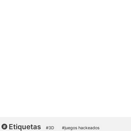
Etiquetas
#3D
#juegos hackeados