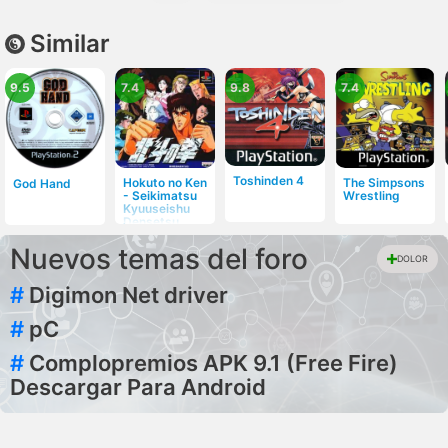
Similar
9.5
7.4
9.8
7.4
Toshinden 4
Hokuto no Ken
The Simpsons
God Hand
- Seikimatsu
Wrestling
Kyuuseishu
Densetsu
Nuevos temas del foro
DOLOR
#
Digimon Net driver
#
pC
#
Complopremios APK 9.1 (Free Fire)
Descargar Para Android