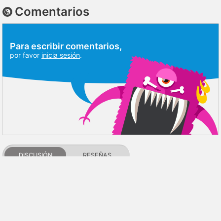
Comentarios
Para escribir comentarios,
por favor
inicia sesión
.
DISCUSIÓN
RESEÑAS