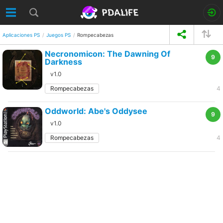
Aplicaciones PS
Juegos PS
Rompecabezas
Necronomicon: The Dawning Of
9
Darkness
v1.0
Rompecabezas
4
Oddworld: Abe's Oddysee
9
v1.0
Rompecabezas
4