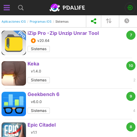
Aplicaciones iOS
Programas iOS
Sistemas
iZip Pro -Zip Unzip Unrar Tool
7
v20.64
Sistemas
Keka
10
v1.4.0
Sistemas
2
Geekbench 6
9
v6.0.0
Sistemas
4
Epic Citadel
8
v1.1