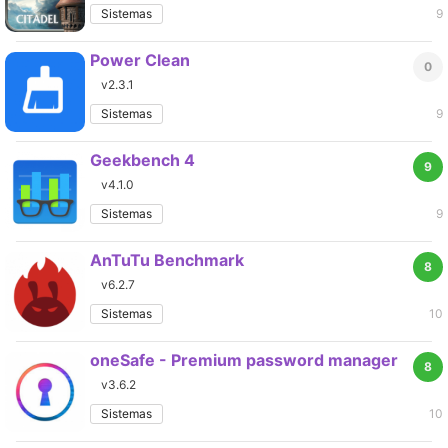
Sistemas
9
Power Clean
0
v2.3.1
Sistemas
9
Geekbench 4
9
v4.1.0
Sistemas
9
AnTuTu Benchmark
8
v6.2.7
Sistemas
10
oneSafe - Premium password manager
8
v3.6.2
Sistemas
10