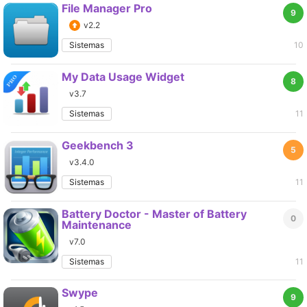
File Manager Pro
9
v2.2
Sistemas
10
My Data Usage Widget
8
v3.7
Sistemas
11
Geekbench 3
5
v3.4.0
Sistemas
11
Battery Doctor - Master of Battery
0
Maintenance
v7.0
Sistemas
11
Swype
9