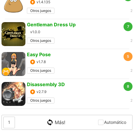
v1.4.135
Otros juegos
2
Gentleman Dress Up
7
v1.0.0
Otros juegos
2
Easy Pose
5
v1.7.8
Otros juegos
2
Disassembly 3D
8
v2.7.9
Otros juegos
2
Más!
1
Automático