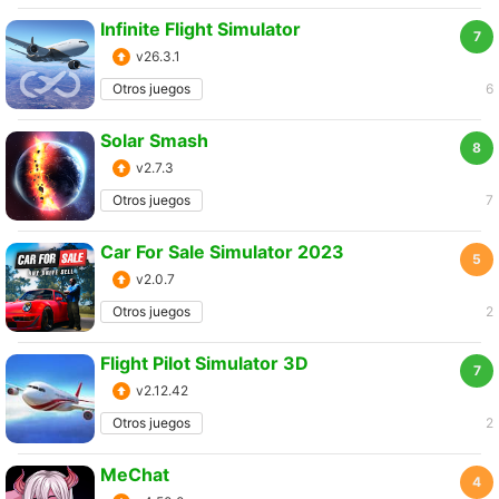
Infinite Flight Simulator
7
v26.3.1
Otros juegos
6
Solar Smash
8
v2.7.3
Otros juegos
7
Car For Sale Simulator 2023
5
v2.0.7
Otros juegos
2
Flight Pilot Simulator 3D
7
v2.12.42
Otros juegos
2
MeChat
4