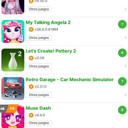
v4.50.0
Otros juegos
3
My Talking Angela 2
7
v26.4.0.41994
Otros juegos
3
Let's Create! Pottery 2
9
v2.08
Otros juegos
3
Retro Garage - Car Mechanic Simulator
7
v2.31.0
Otros juegos
4
Muse Dash
0$
3$
8
v6.4.0
Otros juegos