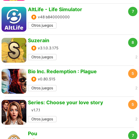
AltLife - Life Simulator
7
v48 b840000000
Otros juegos
Suzerain
8
v3.1.0.3.175
Otros juegos
2
Bio Inc. Redemption : Plague
5
v0.80.515
Otros juegos
2
Series: Choose your love story
5
v1.7.1
Otros juegos
2
Pou
7