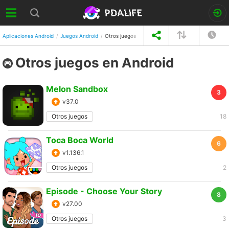
Aplicaciones Android
Juegos Android
Otros juegos
Otros juegos en Android
Melon Sandbox
3
v37.0
Otros juegos
18
Toca Boca World
6
v1.136.1
Otros juegos
2
Episode - Choose Your Story
8
v27.00
Otros juegos
3