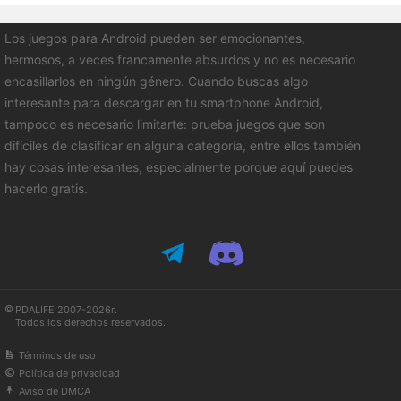
Los juegos para Android pueden ser emocionantes,
hermosos, a veces francamente absurdos y no es necesario
encasillarlos en ningún género. Cuando buscas algo
interesante para descargar en tu smartphone Android,
tampoco es necesario limitarte: prueba juegos que son
difíciles de clasificar en alguna categoría, entre ellos también
hay cosas interesantes, especialmente porque aquí puedes
hacerlo gratis.
PDALIFE 2007-2026г.
Todos los derechos reservados.
Términos de uso
Política de privacidad
Aviso de DMCA