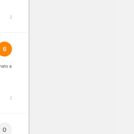
2
6
nato a
2
0