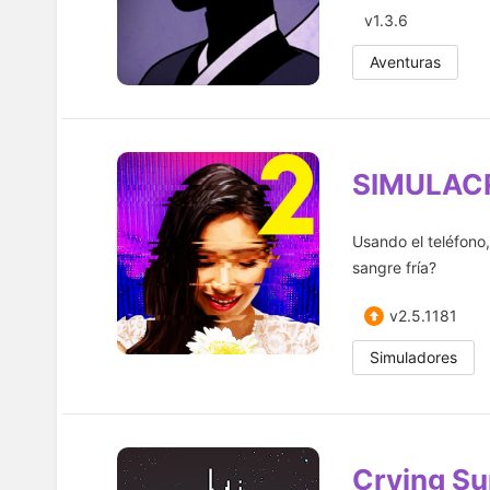
v1.3.6
Aventuras
SIMULAC
Usando el teléfono,
sangre fría?
v2.5.1181
Simuladores
Crying S