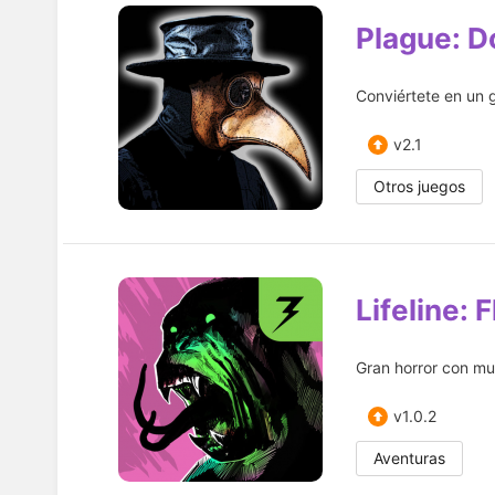
Plague: Do
Conviértete en un 
v2.1
Otros juegos
Lifeline: F
Gran horror con mu
v1.0.2
Aventuras