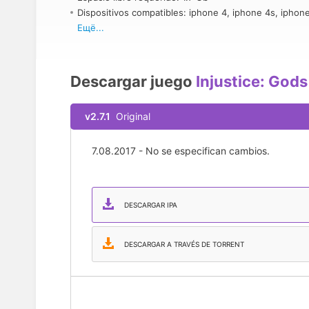
Dispositivos compatibles: iphone 4, iphone 4s, iphone
iphone 5c, iphone 5s, iphone 6, iphone 6 plus, iphon
Ещё...
iphone 6s plus, iphone se, iphone 7, iphone 7 plus, ip
ipod touch
Descargar juego
Injustice: God
v2.7.1
Original
7.08.2017 - No se especifican cambios.
DESCARGAR IPA
DESCARGAR A TRAVÉS DE TORRENT