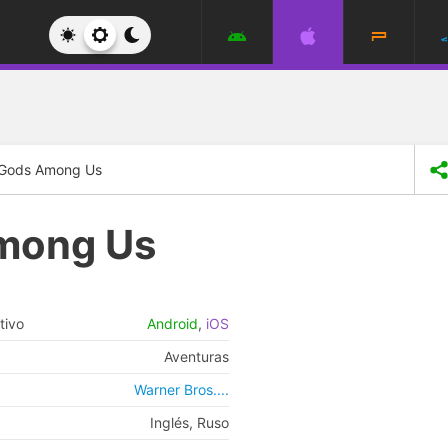
: Gods Among Us
Among Us
tivo
Android
,
iOS
Aventuras
Warner Bros....
Inglés, Ruso