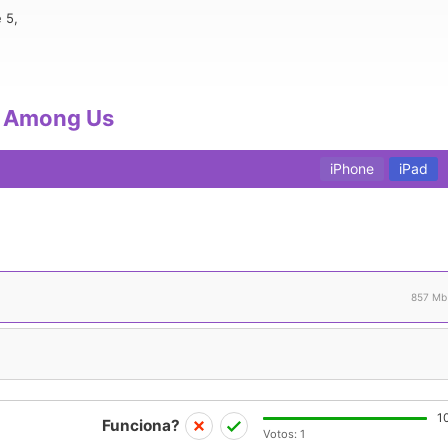
 5,
e 6s,
ad,
s Among Us
iPhone
iPad
857 Mb
1
Funciona?
Votos:
1