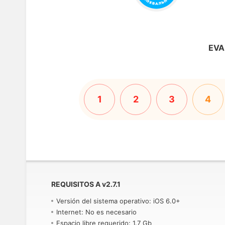
EVA
1
2
3
4
REQUISITOS A
v
2.7.1
Versión del sistema operativo: iOS 6.0+
Internet: No es necesario
Espacio libre requerido: 1.7 Gb