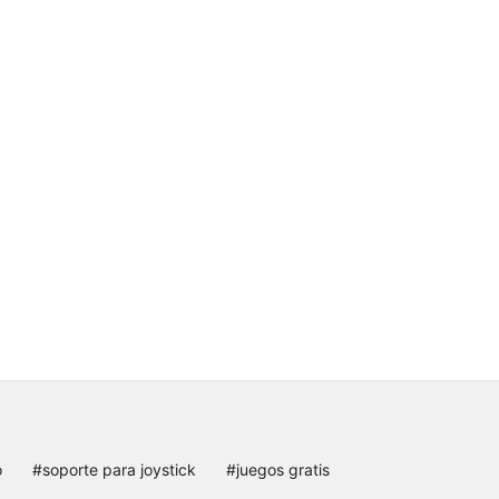
o
#soporte para joystick
#juegos gratis