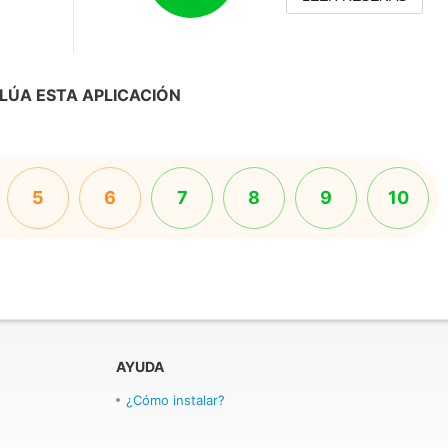
LÚA ESTA APLICACIÓN
5
6
7
8
9
10
AYUDA
¿Cómo instalar?