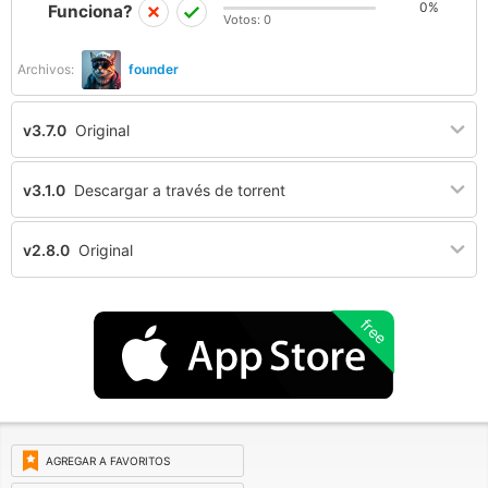
0%
Funciona?
Votos:
0
Archivos:
founder
v3.7.0
Original
v3.1.0
Descargar a través de torrent
v2.8.0
Original
free
AGREGAR A FAVORITOS