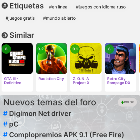
Etiquetas
#en línea
#juegos con idioma ruso
#juegos gratis
#mundo abierto
Similar
8
9.2
9.1
8
GTA III -
Radiation City
Z. O. N. A
Retro City
Definitive
Project X
Rampage DX
Nuevos temas del foro
DOLOR
#
Digimon Net driver
#
pC
#
Complopremios APK 9.1 (Free Fire)