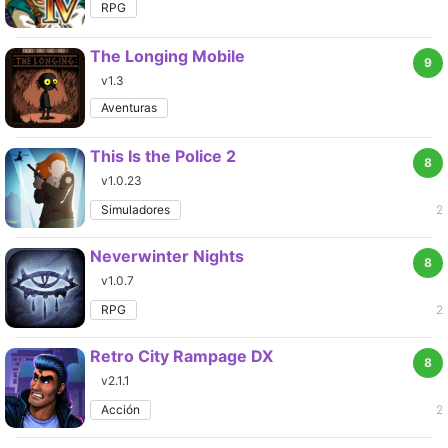
RPG
The Longing Mobile
9
v1.3
Aventuras
This Is the Police 2
8
v1.0.23
Simuladores
2
Neverwinter Nights
8
v1.0.7
RPG
2
Retro City Rampage DX
8
v2.1.1
Acción
2