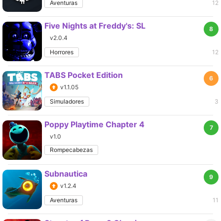
Aventuras
12
Five Nights at Freddy's: SL
8
v2.0.4
Horrores
12
TABS Pocket Edition
6
v1.1.05
Simuladores
3
Poppy Playtime Chapter 4
7
v1.0
Rompecabezas
Subnautica
9
v1.2.4
Aventuras
11