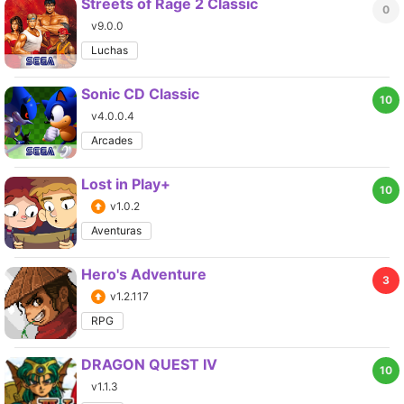
Streets of Rage 2 Classic
0
v9.0.0
Luchas
Sonic CD Classic
10
v4.0.0.4
Arcades
Lost in Play+
10
v1.0.2
Aventuras
Hero's Adventure
3
v1.2.117
RPG
DRAGON QUEST IV
10
v1.1.3