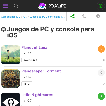
Aplicaciones iOS
iOS
Juegos de PC y consola на iOS
Por fecha de añadido
Juegos de PC y consola para
iOS
Planet of Lana
6
v1.2.0
Aventuras
6
Planescape: Torment
0
v3.1.3
RPG
10
Little Nightmares
7
v1.0.7