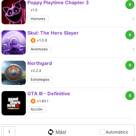
Poppy Playtime Chapter 3
8
v1.0
Horrores
2
Skul: The Hero Slayer
8
v1.0.6
Aventuras
2
Northgard
9
v2.2.4
Estrategias
2
GTA III - Definitive
8
v1.84.1
Acción
Más!
1
Automático