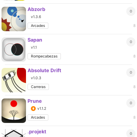
Abzorb
0
v1.3.6
Arcades
8
Sapan
0
v1.1
Rompecabezas
8
Absolute Drift
0
v1.0.3
Carreras
8
Prune
0
v1.1.2
Arcades
8
.projekt
0