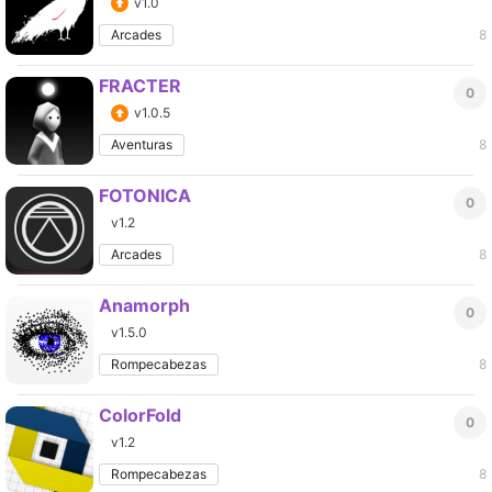
v1.0
Arcades
8
FRACTER
0
v1.0.5
Aventuras
8
FOTONICA
0
v1.2
Arcades
8
Anamorph
0
v1.5.0
Rompecabezas
8
ColorFold
0
v1.2
Rompecabezas
8