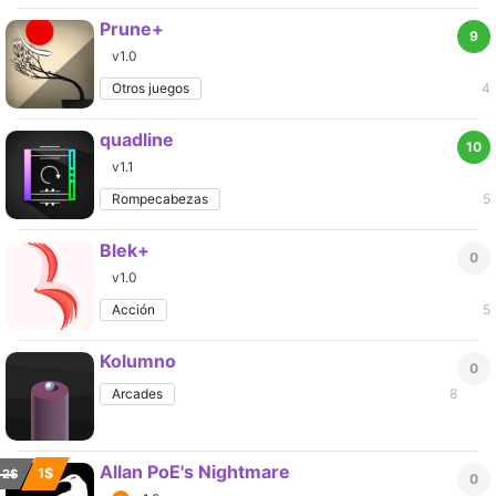
Prune+
9
v1.0
Otros juegos
4
quadline
10
v1.1
Rompecabezas
5
Blek+
0
v1.0
Acción
5
Kolumno
0
Arcades
8
Allan PoE's Nightmare
1$
2$
0