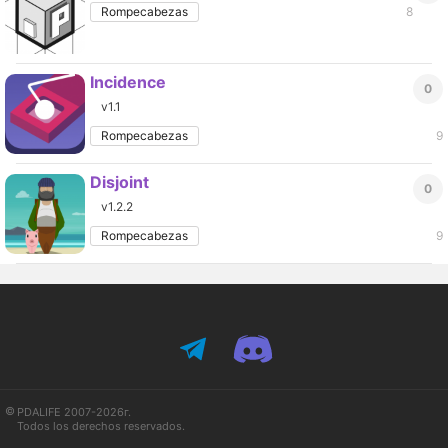
Rompecabezas
8
Incidence
0
v1.1
Rompecabezas
9
Disjoint
0
v1.2.2
Rompecabezas
9
PDALIFE 2007-2026г.
Todos los derechos reservados.