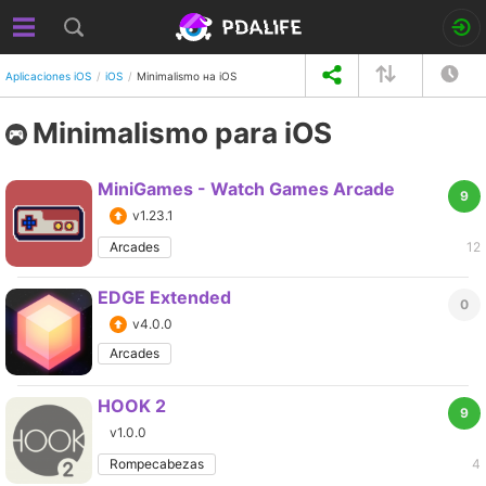
Aplicaciones iOS
iOS
Minimalismo на iOS
Minimalismo para iOS
MiniGames - Watch Games Arcade
9
v1.23.1
Arcades
12
EDGE Extended
0
v4.0.0
Arcades
HOOK 2
9
v1.0.0
Rompecabezas
4