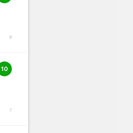
9
10
7