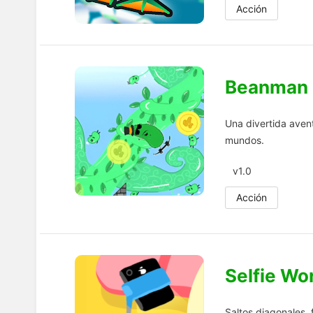
Acción
Beanman
Una divertida avent
mundos.
v1.0
Acción
Selfie W
Saltos diagonales, f