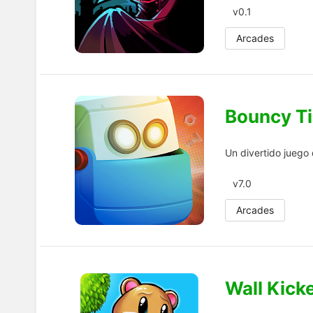
v0.1
Arcades
Bouncy T
Un divertido juego 
v7.0
Arcades
Wall Kick