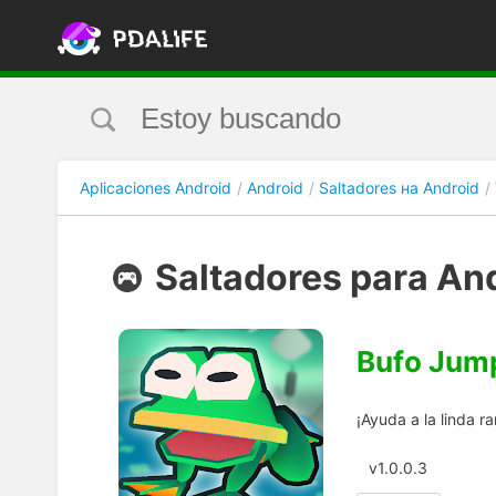
Aplicaciones Android
Android
Saltadores на Android
Saltadores para An
Bufo Jum
¡Ayuda a la linda r
v1.0.0.3