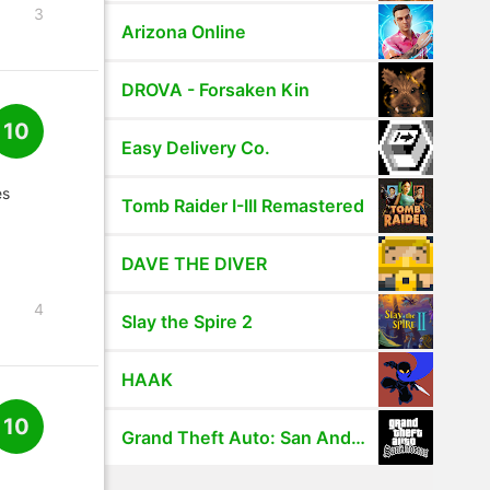
3
Arizona Online
DROVA - Forsaken Kin
10
Easy Delivery Co.
es
Tomb Raider I-III Remastered
DAVE THE DIVER
4
Slay the Spire 2
HAAK
10
Grand Theft Auto: San Andreas