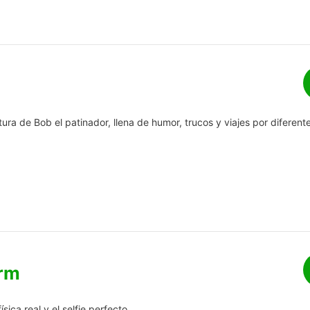
ura de Bob el patinador, llena de humor, trucos y viajes por diferent
orm
ísica real y el selfie perfecto.