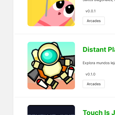
v0.0.1
Arcades
Distant P
Explora mundos lej
v0.1.0
Arcades
Touch Is