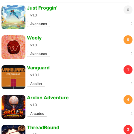
Just Froggin'
0
v1.0
Aventuras
2
Wooly
5
v1.0
Aventuras
2
Vanguard
1
v1.0.1
Acción
2
Arclon Adventure
4
v1.0
Arcades
2
ThreadBound
3