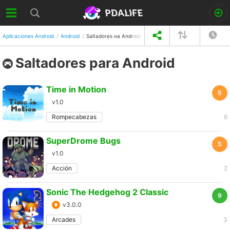
Aplicaciones Android
Android
Saltadores на Android
Saltadores para Android
Time in Motion
5
v1.0
Rompecabezas
6
SuperDrome Bugs
5
v1.0
Acción
2
Sonic The Hedgehog 2 Classic
9
v3.0.0
Arcades
3