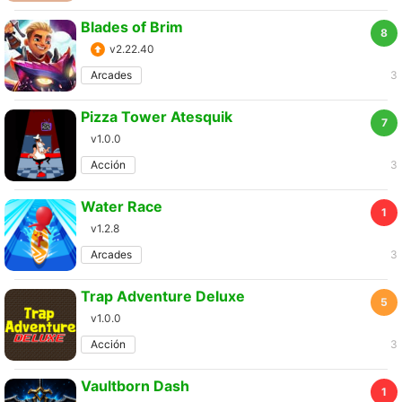
Blades of Brim
8
v2.22.40
Arcades
3
Pizza Tower Atesquik
7
v1.0.0
Acción
3
Water Race
1
v1.2.8
Arcades
3
Trap Adventure Deluxe
5
v1.0.0
Acción
3
Vaultborn Dash
1