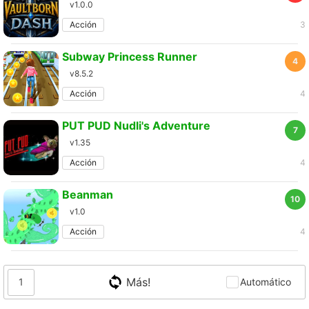
v1.0.0
Acción
3
Subway Princess Runner
4
v8.5.2
Acción
4
PUT PUD Nudli's Adventure
7
v1.35
Acción
4
Beanman
10
v1.0
Acción
4
Más!
1
Automático