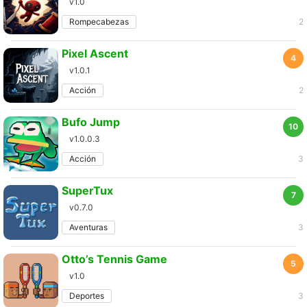
v1.0
Rompecabezas
2
Pixel Ascent
4
v1.0.1
Acción
2
Bufo Jump
10
v1.0.0.3
Acción
3
SuperTux
7
v0.7.0
Aventuras
3
Otto’s Tennis Game
5
v1.0
Deportes
3