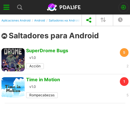
Aplicaciones Android
Android
Saltadores на Android
Tu elección
Por un mes
Saltadores para Android
SuperDrome Bugs
5
v1.0
Acción
2
Time in Motion
1
v1.0
Rompecabezas
5