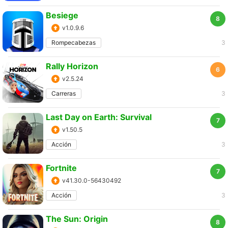
Besiege
8
v1.0.9.6
Rompecabezas
3
Rally Horizon
6
v2.5.24
Carreras
3
Last Day on Earth: Survival
7
v1.50.5
Acción
3
Fortnite
7
v41.30.0-56430492
Acción
3
The Sun: Origin
8