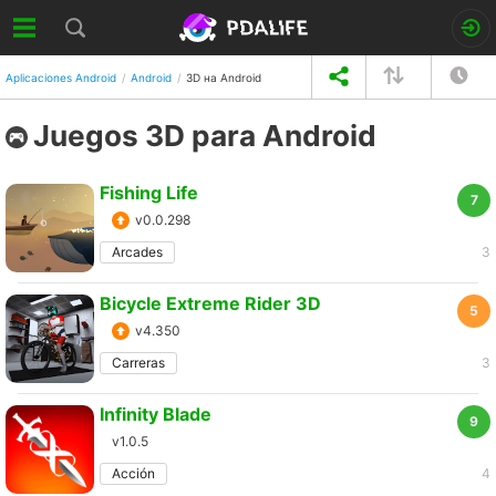
Aplicaciones Android
Android
3D на Android
Juegos 3D para Android
Fishing Life
7
v0.0.298
Arcades
3
Bicycle Extreme Rider 3D
5
v4.350
Carreras
3
Infinity Blade
9
v1.0.5
Acción
4