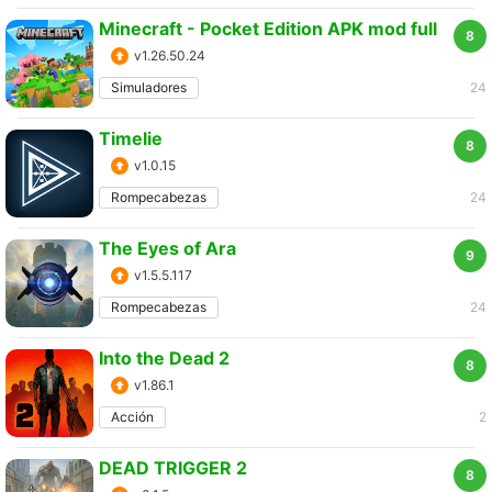
Minecraft - Pocket Edition APK mod full
8
v1.26.50.24
Simuladores
24
Timelie
8
v1.0.15
Rompecabezas
24
The Eyes of Ara
9
v1.5.5.117
Rompecabezas
24
Into the Dead 2
8
v1.86.1
Acción
2
DEAD TRIGGER 2
8