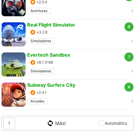
v2.5.4
Aventuras
4
Real Flight Simulator
8
v3.2.8
Simuladores
4
Evertech Sandbox
7
v8.7.3166
Simuladores
4
Subway Surfers City
8
v2.4.1
Arcades
4
Más!
1
Automático