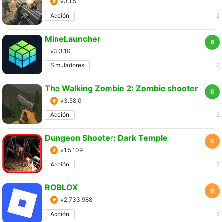
v3.1.5
Acción
2
MineLauncher
8
v3.3.10
Simuladores
2
The Walking Zombie 2: Zombie shooter
8
v3.58.0
Acción
2
Dungeon Shooter: Dark Temple
6
v1.5.109
Acción
2
ROBLOX
6
v2.733.988
Acción
2