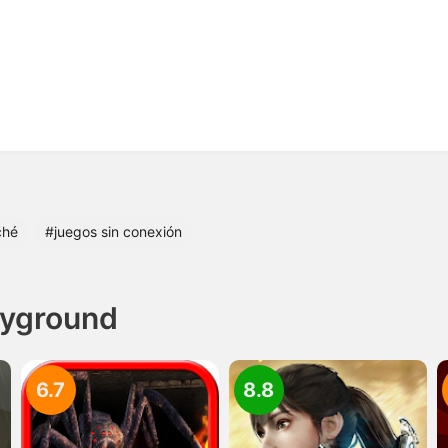
ché
#juegos sin conexión
layground
6.7
8.8