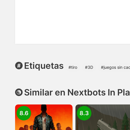
Etiquetas
#tiro
#3D
#juegos sin ca
Similar en Nextbots In P
8.6
8.3