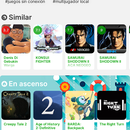
#juegos sin conexión
#multijugador local
Similar
3.7
7.1
7.7
9
Denis Di
KONSUI
SAMURAI
SAMURAI
Gebukin
FIGHTER
SHODOWN II
SHODOWN II
Warga
ACA NEOGEO
En ascenso
Creepy Tale 2
Age of History
BARDA:
The Right Turn
2: Definitive
Backpack