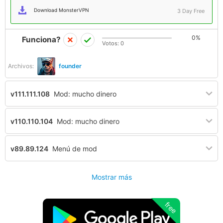
Download MonsterVPN
3 Day Free
0%
Funciona?
Votos:
0
Archivos:
founder
v111.111.108
Mod: mucho dinero
v110.110.104
Mod: mucho dinero
v89.89.124
Menú de mod
Mostrar más
free