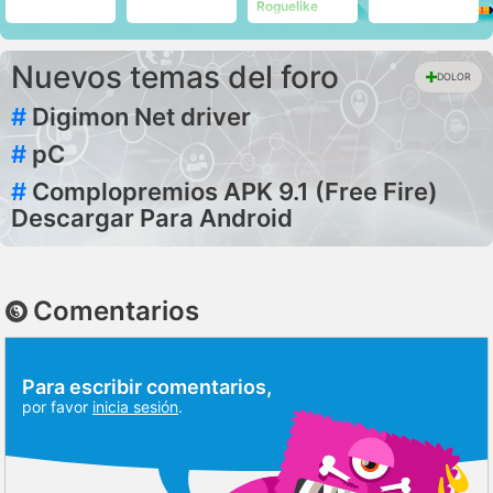
Roguelike
Nuevos temas del foro
DOLOR
#
Digimon Net driver
#
pC
#
Complopremios APK 9.1 (Free Fire)
Descargar Para Android
Comentarios
Para escribir comentarios,
por favor
inicia sesión
.