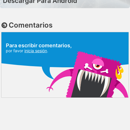
Descargar Para Android
Comentarios
Para escribir comentarios,
por favor
inicia sesión
.
DISCUSIÓN
RESEÑAS