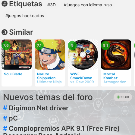
Etiquetas
#3D
#juegos con idioma ruso
#juegos hackeados
Similar
7.6
7.1
9
8.1
Soul Blade
Naruto
WWE
Mortal
Shippuden:
SmackDown
Kombat:
Ultimate Ninja
vs. Raw 2009
Armageddon
Nuevos temas del foro
DOLOR
#
Digimon Net driver
#
pC
#
Complopremios APK 9.1 (Free Fire)