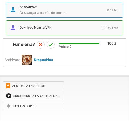
DESCARGAR
0.02 Mb
Descargar a través de torrent
Download MonsterVPN
3 Day Free
100%
Funciona?
Votos:
2
Archivos:
Krapuchino
AGREGAR A FAVORITOS
SUSCRIBIRSE A LAS ACTUALIZACIONES
MODERADORES