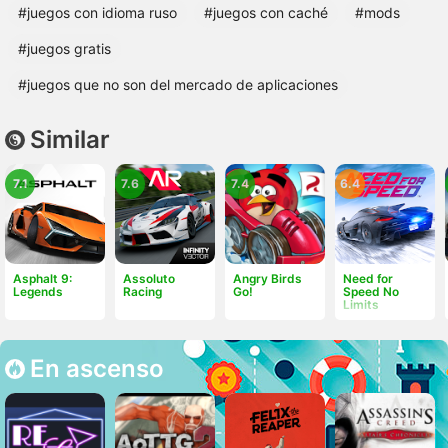
#juegos con idioma ruso
#juegos con caché
#mods
#juegos gratis
#juegos que no son del mercado de aplicaciones
Similar
7.1
7.6
7.4
6.4
Asphalt 9:
Assoluto
Angry Birds
Need for
Legends
Racing
Go!
Speed No
Limits
En ascenso