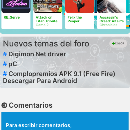
RE_Serve
Attack on
Felix the
Assassin's
Titan Tribute
Reaper
Creed: Altair's
Game 2
Chronicles
Nuevos temas del foro
DOLOR
#
Digimon Net driver
#
pC
#
Complopremios APK 9.1 (Free Fire)
Descargar Para Android
Comentarios
Para escribir comentarios,