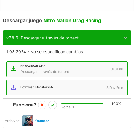
Descargar juego
Nitro Nation Drag Racing
v7.9.6
Descargar a través de torrent
1.03.2024 - No se especifican cambios.
DESCARGAR APK
36.81 Kb
Descargar a través de torrent
Download MonsterVPN
3 Day Free
100%
Funciona?
Votos:
1
Archivos:
founder