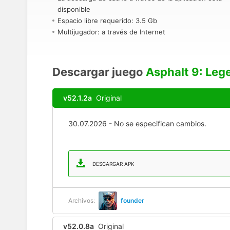
disponible
Espacio libre requerido: 3.5 Gb
Multijugador: a través de Internet
Descargar juego
Asphalt 9: Leg
v52.1.2a
Original
30.07.2026 - No se especifican cambios.
DESCARGAR APK
Archivos:
founder
v52.0.8a
Original