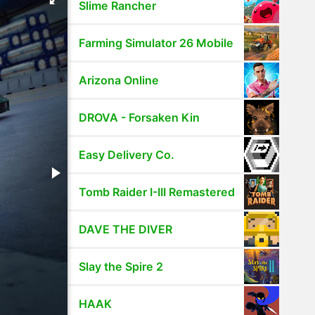
Slime Rancher
Farming Simulator 26 Mobile
Arizona Online
DROVA - Forsaken Kin
Easy Delivery Co.
Tomb Raider I-III Remastered
DAVE THE DIVER
Slay the Spire 2
HAAK