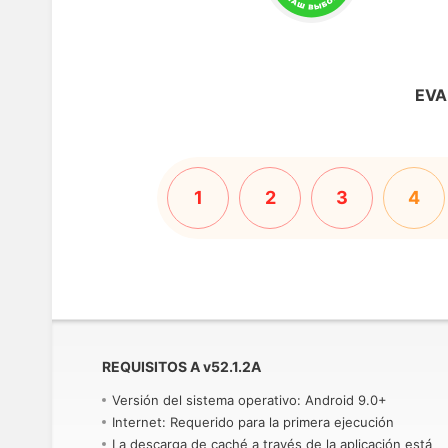
EVA
1
2
3
4
REQUISITOS A
v
52.1.2A
Versión del sistema operativo: Android 9.0+
Internet: Requerido para la primera ejecución
La descarga de caché a través de la aplicación está