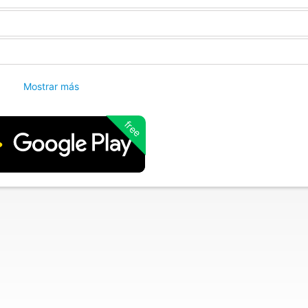
Mostrar más
free