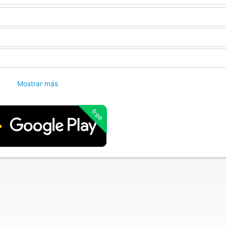
Mostrar más
free