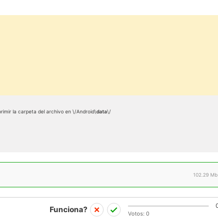
mir la carpeta del archivo en \/Android\
data
\/
102.29 Mb
Funciona?
Votos:
0