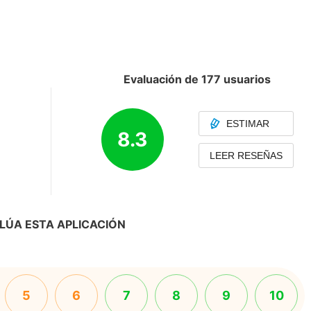
Evaluación de 177 usuarios
ESTIMAR
8.3
LEER RESEÑAS
LÚA ESTA APLICACIÓN
5
6
7
8
9
10