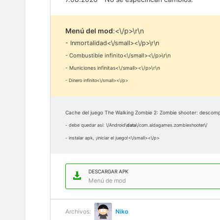
Menú del mod
:<\/p>\r\n
- Inmortalidad<\/small><\/p>\r\n
- Combustible infinito<\/small><\/p>\r\n
- Municiones infinitas<\/small><\/p>\r\n
- Dinero infinito<\/small><\/p>
Cache del juego The Walking Zombie 2: Zombie shooter: descompri
- debe quedar así: \/Android\
data
\/com.aldagames.zombieshooter\/
- instalar apk, ¡iniciar el juego!<\/small><\/p>
DESCARGAR APK
Menú de mod
Archivos:
Niko