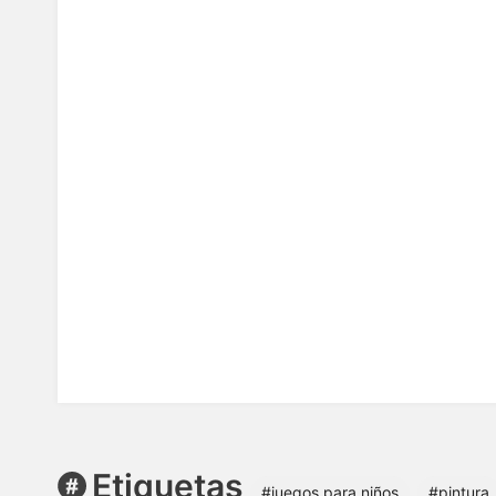
Etiquetas
#juegos para niños
#pintura