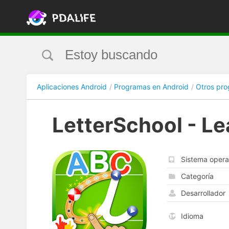
Aplicaciones Android
Programas en Android
Otros pr
LetterSchool - Le
Sistema opera
Categoría
Desarrollador
Idioma