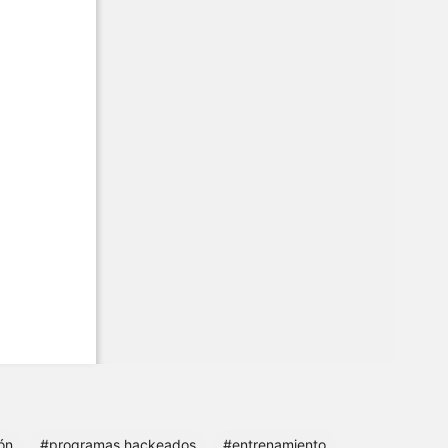
ón
#programas hackeados
#entrenamiento