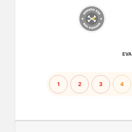
EVA
1
2
3
4