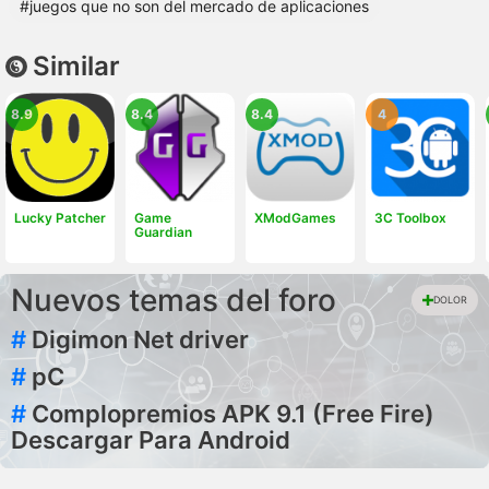
#juegos que no son del mercado de aplicaciones
Similar
8.9
8.4
8.4
4
Lucky Patcher
Game
XModGames
3C Toolbox
Guardian
Nuevos temas del foro
DOLOR
#
Digimon Net driver
#
pC
#
Complopremios APK 9.1 (Free Fire)
Descargar Para Android