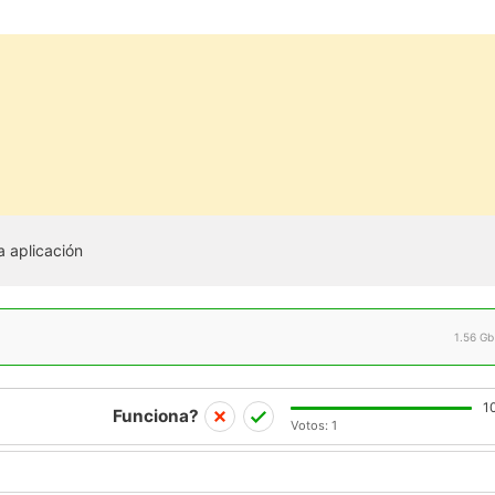
a aplicación
1.56 Gb
1
Funciona?
Votos:
1