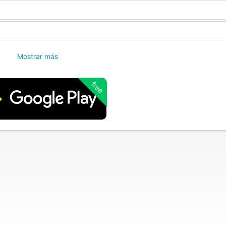
Mostrar más
free