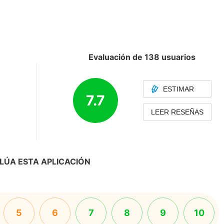
Evaluación de 138 usuarios
ESTIMAR
7.7
LEER RESEÑAS
LÚA ESTA APLICACIÓN
5
6
7
8
9
10