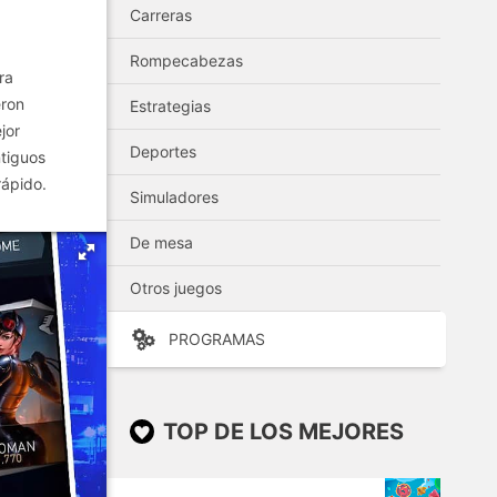
Carreras
Rompecabezas
ra
eron
Estrategias
jor
Deportes
ntiguos
rápido.
Simuladores
De mesa
Otros juegos
PROGRAMAS
TOP DE LOS MEJORES