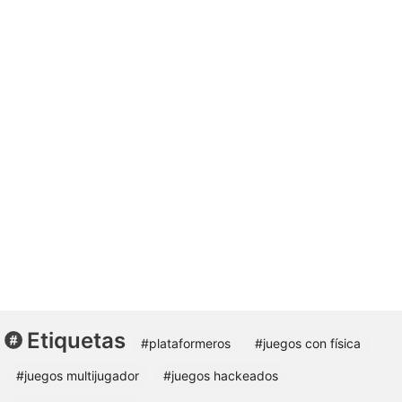
Etiquetas
#plataformeros
#juegos con física
#juegos multijugador
#juegos hackeados