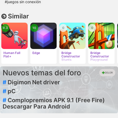
#juegos sin conexión
Similar
9.3
10
0
0
Human Fall
Edge
Bridge
Bridge
Flat+
Constructor
Constructor
Stunts
Playground
Nuevos temas del foro
DOLOR
#
Digimon Net driver
#
pC
#
Complopremios APK 9.1 (Free Fire)
Descargar Para Android