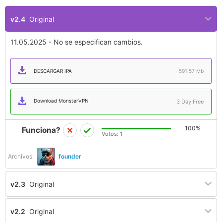
v2.4
Original
11.05.2025 - No se especifican cambios.
DESCARGAR IPA
591.57 Mb
Download MonsterVPN
3 Day Free
100%
Funciona?
Votos:
1
Archivos:
founder
v2.3
Original
v2.2
Original