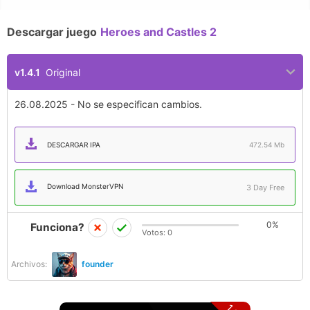
Descargar juego
Heroes and Castles 2
v1.4.1
Original
26.08.2025 - No se especifican cambios.
DESCARGAR IPA
472.54 Mb
Download MonsterVPN
3 Day Free
0%
Funciona?
Votos:
0
Archivos:
founder