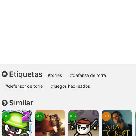
Etiquetas
#torres
#defensa de torre
#defensor de torre
#juegos hackeados
Similar
9
9.3
9.5
6.7