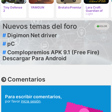
Tiny Defense
YAMGUN
Brotato:Premium
Lara Croft:
2
Guardian of
Light
Nuevos temas del foro
DOLOR
#
Digimon Net driver
#
pC
#
Complopremios APK 9.1 (Free Fire)
Descargar Para Android
Comentarios
Para escribir comentarios,
por favor
inicia sesión
.