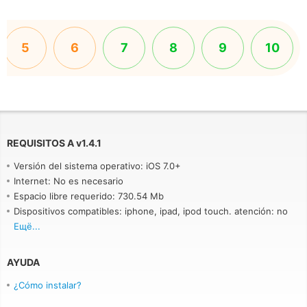
5
6
7
8
9
10
REQUISITOS A
v
1.4.1
Versión del sistema operativo: iOS 7.0+
Internet: No es necesario
Espacio libre requerido: 730.54 Mb
Dispositivos compatibles: iphone, ipad, ipod touch. atención: no
se recomienda ejecutar en iphone 4
Ещё...
AYUDA
¿Cómo instalar?