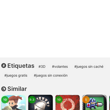
Etiquetas
#3D
#volantes
#juegos sin caché
#juegos gratis
#juegos sin conexión
Similar
10
9.3
10
5