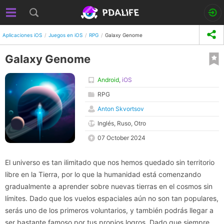
Aplicaciones iOS
Juegos en iOS
RPG
Galaxy Genome
Galaxy Genome
Android
,
iOS
RPG
Anton Skvortsov
Inglés, Ruso, Otro
07 October 2024
El universo es tan ilimitado que nos hemos quedado sin territorio
libre en la Tierra, por lo que la humanidad está comenzando
gradualmente a aprender sobre nuevas tierras en el cosmos sin
límites. Dado que los vuelos espaciales aún no son tan populares,
serás uno de los primeros voluntarios, y también podrás llegar a
ser bastante famoso por tus propios logros. Dado que siempre