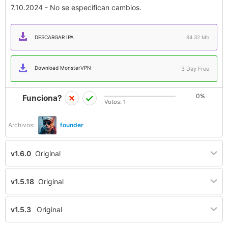
7.10.2024 - No se especifican cambios.
DESCARGAR IPA
84.32 Mb
Download MonsterVPN
3 Day Free
0%
Funciona?
Votos:
1
Archivos:
founder
v1.6.0
Original
v1.5.18
Original
v1.5.3
Original