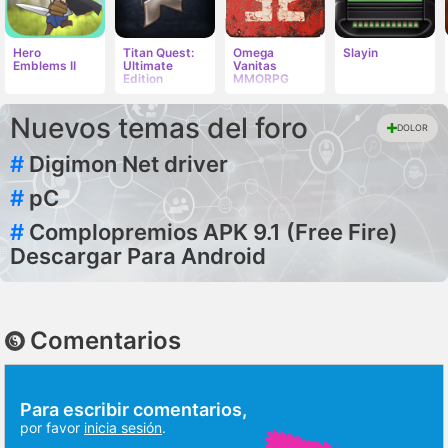
Hero
Titan Quest:
Omega
Slayin
Emblems II
Ultimate
Vanitas
Edition
MMORPG
Nuevos temas del foro
DOLOR
#
Digimon Net driver
#
pC
#
Complopremios APK 9.1 (Free Fire)
Descargar Para Android
Comentarios
Para escribir comentarios,
por favor
inicia sesión
.