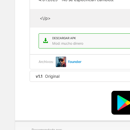
<\/p>
DESCARGAR APK
Mod: mucho dinero
Archivos:
founder
v1.1
Original
Recomendado por: