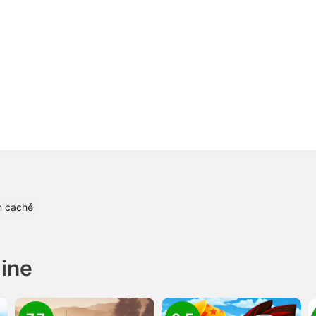
n caché
line