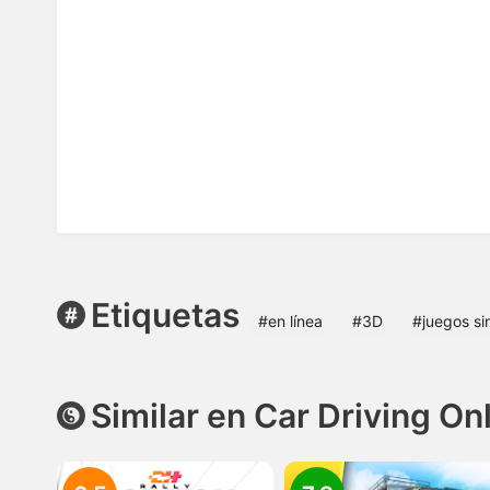
Etiquetas
#en línea
#3D
#juegos si
Similar en Car Driving On