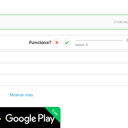
173.96 Mb
Funciona?
Votos:
0
Mostrar más
free