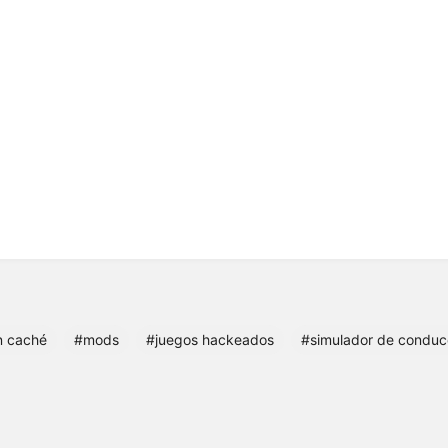
n caché
#mods
#juegos hackeados
#simulador de conduc