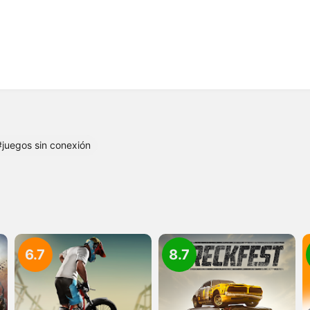
#juegos sin conexión
6.7
8.7