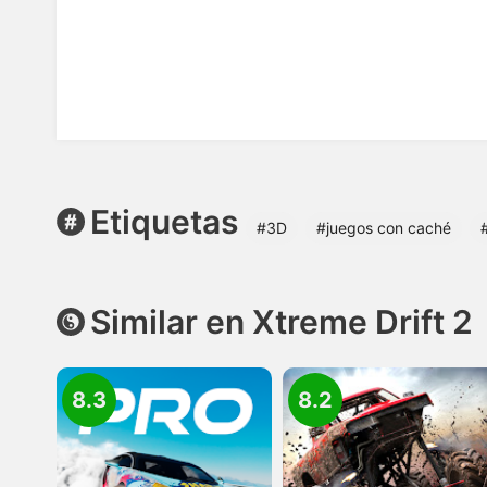
Etiquetas
#3D
#juegos con caché
Similar en Xtreme Drift 2
8.3
8.2