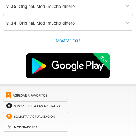
v1.15
Original. Mod: mucho dinero
v1.14
Original. Mod: mucho dinero
Mostrar más
free
AGREGAR A FAVORITOS
SUSCRIBIRSE A LAS ACTUALIZACIONES
SOLICITAR ACTUALIZACIÓN
MODERADORES