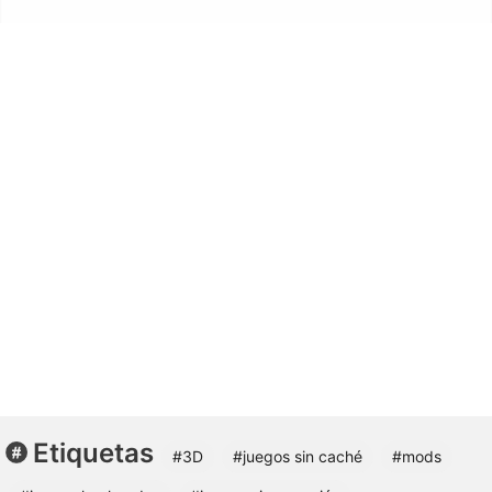
Etiquetas
#3D
#juegos sin caché
#mods