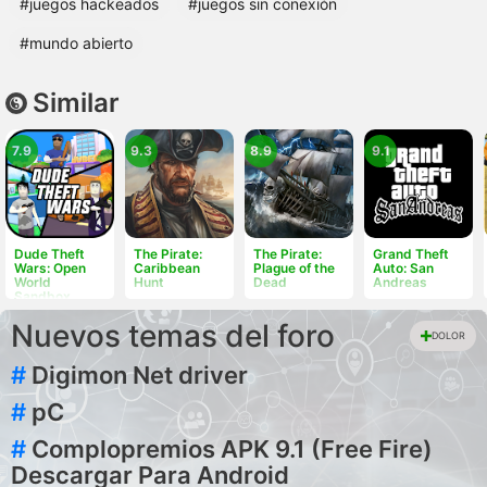
#juegos hackeados
#juegos sin conexión
#mundo abierto
Similar
7.9
9.3
8.9
9.1
Dude Theft
The Pirate:
The Pirate:
Grand Theft
Wars: Open
Caribbean
Plague of the
Auto: San
World
Hunt
Dead
Andreas
Sandbox
Simulator
BETA
Nuevos temas del foro
DOLOR
#
Digimon Net driver
#
pC
#
Complopremios APK 9.1 (Free Fire)
Descargar Para Android