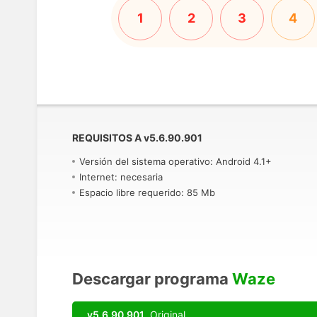
1
2
3
4
REQUISITOS A
v
5.6.90.901
Versión del sistema operativo: Android 4.1+
Internet: necesaria
Espacio libre requerido: 85 Mb
Descargar programa
Waze
v5.6.90.901
Original