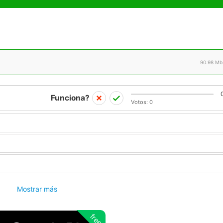
90.98 Mb
Funciona?
Votos:
0
Mostrar más
free