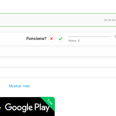
26.36 Mb
Funciona?
Votos:
0
Mostrar más
free