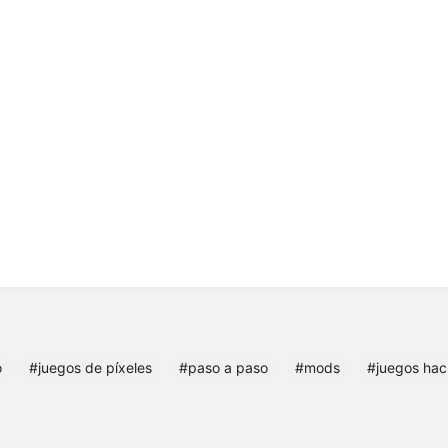
o
#juegos de píxeles
#paso a paso
#mods
#juegos ha