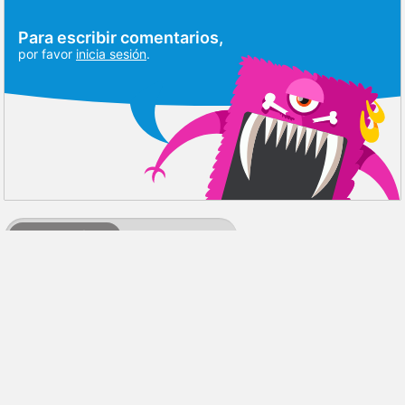
Para escribir comentarios,
por favor
inicia sesión
.
DISCUSIÓN
RESEÑAS