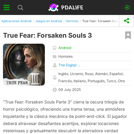
Aplicaciones Android
Juegos en Android
Horrores
True Fear: Forsaken Souls 3
True Fear: Forsaken Souls 3
Android
Horrores
The Digital ...
Inglés, Ucranio, Ruso, Alemán, Español,
Francés, Italiano, Portugués, Turco, Otro
09 July 2025
"True Fear: Forsaken Souls Parte 3" cierra la oscura trilogía de
horror psicológico, ofreciendo una trama tensa, una atmósfera
inquietante y la clásica mecánica de point-and-click. El jugador
deberá atravesar desafiantes acertijos, explorar locaciones
misteriosas y gradualmente descubrir la aterradora verdad