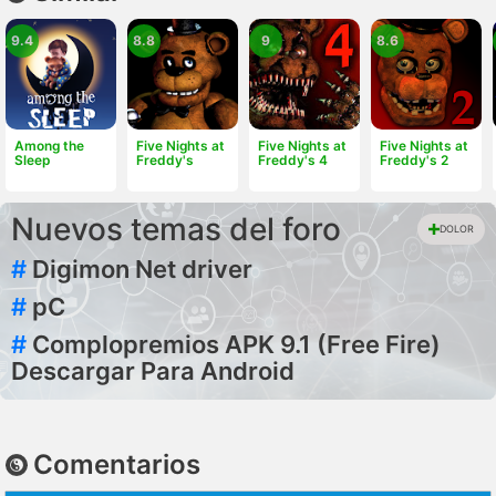
9.4
8.8
9
8.6
Among the
Five Nights at
Five Nights at
Five Nights at
Sleep
Freddy's
Freddy's 4
Freddy's 2
Nuevos temas del foro
DOLOR
#
Digimon Net driver
#
pC
#
Complopremios APK 9.1 (Free Fire)
Descargar Para Android
Comentarios