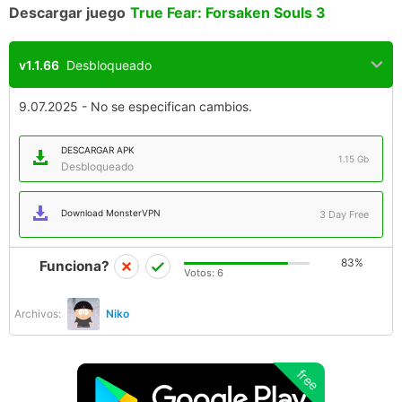
Descargar juego
True Fear: Forsaken Souls 3
v1.1.66
Desbloqueado
9.07.2025 - No se especifican cambios.
DESCARGAR APK
1.15 Gb
Desbloqueado
Download MonsterVPN
3 Day Free
83%
Funciona?
Votos:
6
Archivos:
Niko
free