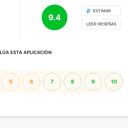
ESTIMAR
9.4
LEER RESEÑAS
LÚA ESTA APLICACIÓN
5
6
7
8
9
10