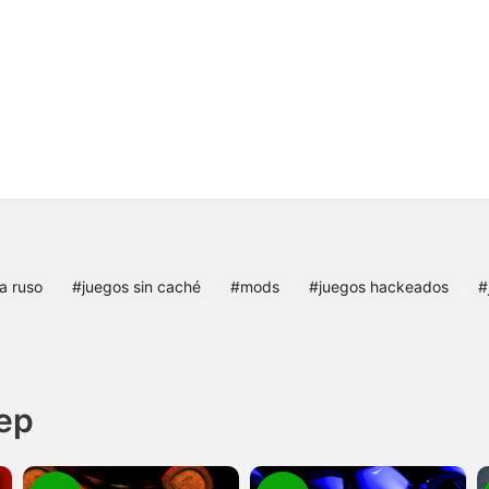
a ruso
#juegos sin caché
#mods
#juegos hackeados
#
eep