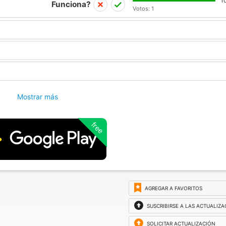
1
Funciona?
Votos:
1
Mostrar más
free
AGREGAR A FAVORITOS
SUSCRIBIRSE A LAS ACTUALIZ
SOLICITAR ACTUALIZACIÓN