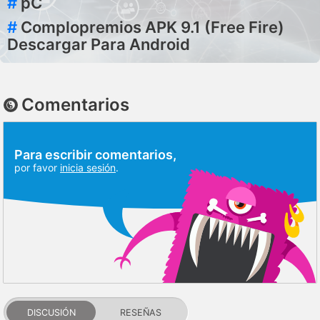
#
pC
#
Complopremios APK 9.1 (Free Fire)
Descargar Para Android
Comentarios
Para escribir comentarios,
por favor
inicia sesión
.
DISCUSIÓN
RESEÑAS