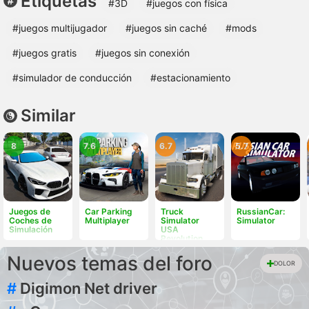
Etiquetas
#3D
#juegos con física
#juegos multijugador
#juegos sin caché
#mods
#juegos gratis
#juegos sin conexión
#simulador de conducción
#estacionamiento
Similar
8
7.6
6.7
5.7
Juegos de
Car Parking
Truck
RussianCar:
Coches de
Multiplayer
Simulator
Simulator
Simulación
USA
Revolution
Nuevos temas del foro
DOLOR
#
Digimon Net driver