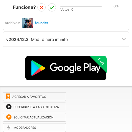
0%
Funciona?
Votos:
0
Archivos:
founder
v2024.12.3
Mod: dinero infinito
free
AGREGAR A FAVORITOS
SUSCRIBIRSE A LAS ACTUALIZACIONES
SOLICITAR ACTUALIZACIÓN
MODERADORES