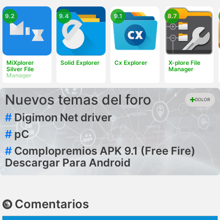
9.2
9.4
9.1
8.7
MiXplorer
Solid Explorer
Cx Explorer
X-plore File
Silver File
Manager
Manager
Nuevos temas del foro
DOLOR
#
Digimon Net driver
#
pC
#
Complopremios APK 9.1 (Free Fire)
Descargar Para Android
Comentarios