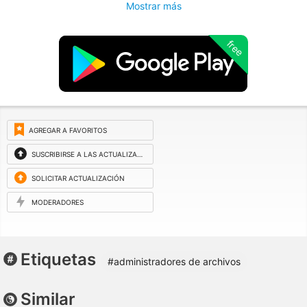
Mostrar más
free
AGREGAR A FAVORITOS
SUSCRIBIRSE A LAS ACTUALIZACIONES
SOLICITAR ACTUALIZACIÓN
MODERADORES
Etiquetas
#administradores de archivos
Similar