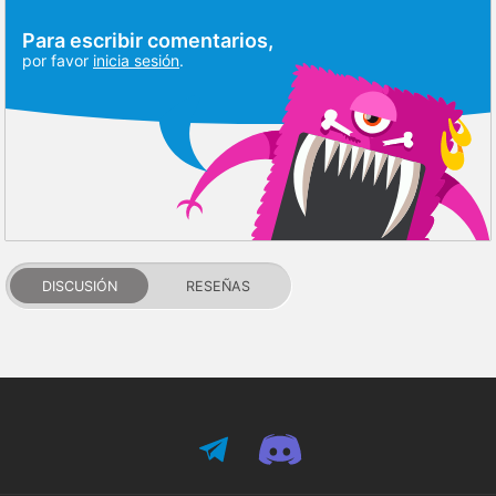
Para escribir comentarios,
por favor
inicia sesión
.
DISCUSIÓN
RESEÑAS