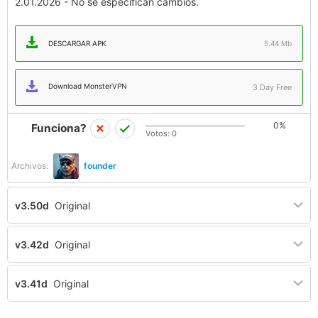
2.01.2026 - No se especifican cambios.
DESCARGAR APK
5.44 Mb
Download MonsterVPN
3 Day Free
0%
Funciona?
Votos:
0
Archivos:
founder
v3.50d
Original
v3.42d
Original
v3.41d
Original