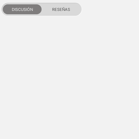
DISCUSIÓN
RESEÑAS
PDALIFE 2007-2026г.
Todos los derechos reservados.
Términos de uso
Política de privacidad
Aviso de DMCA
Puntos y reputación
Contactos