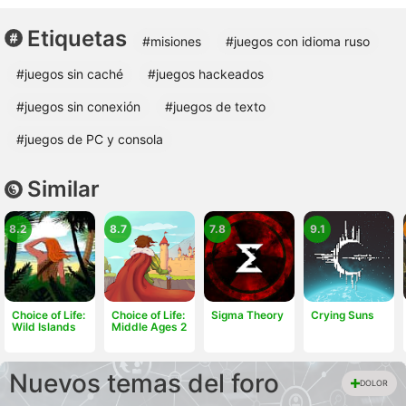
Etiquetas
#misiones
#juegos con idioma ruso
#juegos sin caché
#juegos hackeados
#juegos sin conexión
#juegos de texto
#juegos de PC y consola
Similar
8.2
8.7
7.8
9.1
Choice of Life:
Choice of Life:
Sigma Theory
Crying Suns
Wild Islands
Middle Ages 2
Nuevos temas del foro
DOLOR