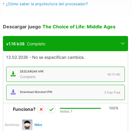
¿Cómo saber la arquitectura del procesador?
Descargar juego
The Choice of Life: Middle Ages
v1.16 b38
Completo
13.02.2026 - No se especifican cambios.
DESCARGAR APK
80.15 Mb
Completo
Download MonsterVPN
3 Day Free
100%
Funciona?
Votos:
1
Archivos:
Niko