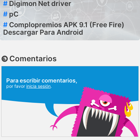
#
Digimon Net driver
#
pC
#
Complopremios APK 9.1 (Free Fire)
Descargar Para Android
Comentarios
Para escribir comentarios,
por favor
inicia sesión
.