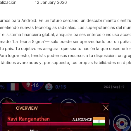
alización
12 January 2026
turnos para Android. En un futuro cercano, un descubrimiento científ
ometiendo nuevas tecnologías radicales. Las superpotencias del mu
el sistema financiero global, aniquilar países enteros o incluso acced
lamado “La Teoría Sigma”— solo puede ser aprovechado por un puña
e tu país. Tu objetivo es asegurar que sea tu nación la que coseche lo
ara lograr esto, tendrás poderosos recursos a tu disposición: un gr
 tácticos avanzados y, por supuesto, tus propias habilidades en dip