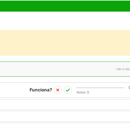
148.14 Mb
Funciona?
Votos:
0