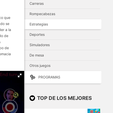
Carreras
Rompecabezas
ico que
ndo se
Estrategias
er a la
Deportes
do de
s
Simuladores
upo de
lomacia
De mesa
Otros juegos
PROGRAMAS
TOP DE LOS MEJORES