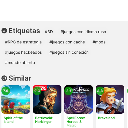
Etiquetas
#3D
#juegos con idioma ruso
#RPG de estrategia
#juegos con caché
#mods
#juegos hackeados
#juegos sin conexión
#mundo abierto
Similar
7.6
9.3
8.1
8.8
Spirit of the
Battlevoid:
SpellForce:
Braveland
Island
Harbinger
Heroes &
Magic