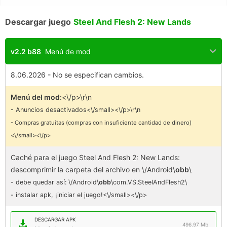
Descargar juego
Steel And Flesh 2: New Lands
v2.2 b88
Menú de mod
8.06.2026 - No se especifican cambios.
Menú del mod
:<\/p>\r\n
- Anuncios desactivados<\/small><\/p>\r\n
- Compras gratuitas (compras con insuficiente cantidad de dinero)
<\/small><\/p>
Caché para el juego Steel And Flesh 2: New Lands:
descomprimir la carpeta del archivo en \/Android\
obb
\
- debe quedar así: \/Android\
obb
\com.VS.SteelAndFlesh2\
- instalar apk, ¡iniciar el juego!<\/small><\/p>
DESCARGAR APK
496.97 Mb