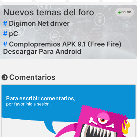
Nuevos temas del foro
DOLOR
#
Digimon Net driver
#
pC
#
Complopremios APK 9.1 (Free Fire)
Descargar Para Android
Comentarios
Para escribir comentarios,
por favor
inicia sesión
.