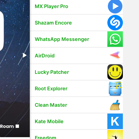
MX Player Pro
Shazam Encore
WhatsApp Messenger
AirDroid
Lucky Patcher
Root Explorer
Clean Master
Kate Mobile
Freedom