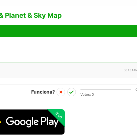
& Planet & Sky Map
50.13 Mb
Funciona?
Votos:
0
free