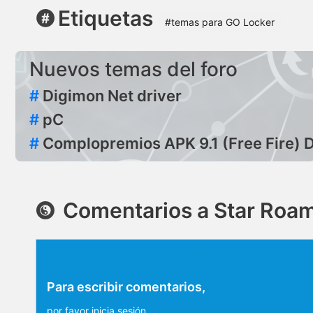
Etiquetas
#temas para GO Locker
Nuevos temas del foro
#
Digimon Net driver
#
pC
#
Complopremios APK 9.1 (Free Fire) 
Comentarios a Star Roam
Para escribir comentarios,
por favor
inicia sesión
.