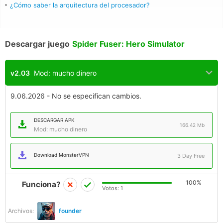
¿Cómo saber la arquitectura del procesador?
Descargar juego
Spider Fuser: Hero Simulator
v2.03
Mod: mucho dinero
9.06.2026 - No se especifican cambios.
DESCARGAR APK
166.42 Mb
Mod: mucho dinero
Download MonsterVPN
3 Day Free
100%
Funciona?
Votos:
1
Archivos:
founder