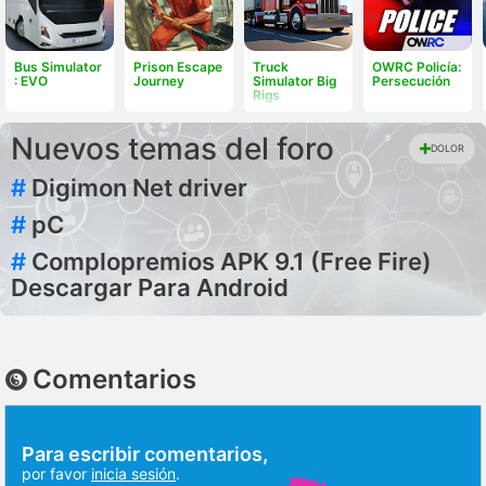
Bus Simulator
Prison Escape
Truck
OWRC Policía:
: EVO
Journey
Simulator Big
Persecución
Rigs
Nuevos temas del foro
DOLOR
#
Digimon Net driver
#
pC
#
Complopremios APK 9.1 (Free Fire)
Descargar Para Android
Comentarios
Para escribir comentarios,
por favor
inicia sesión
.