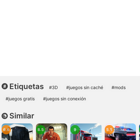
Etiquetas
#3D
#juegos sin caché
#mods
#juegos gratis
#juegos sin conexión
Similar
6.6
8.5
9
5.5