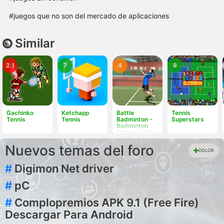
#juegos que no son del mercado de aplicaciones
Similar
2.1
7
4
8
Gachinko
Ketchapp
Battle
Tennis
Tennis
Tennis
Badminton -
Superstars
Badminton
Championship
Nuevos temas del foro
DOLOR
#
Digimon Net driver
#
pC
#
Complopremios APK 9.1 (Free Fire)
Descargar Para Android