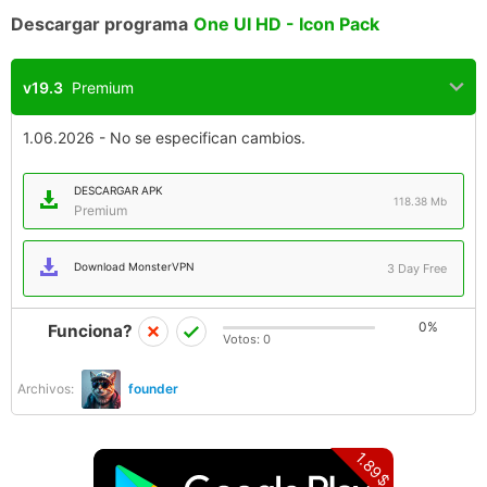
Descargar programa
One UI HD - Icon Pack
v19.3
Premium
1.06.2026 - No se especifican cambios.
DESCARGAR APK
118.38 Mb
Premium
Download MonsterVPN
3 Day Free
0%
Funciona?
Votos:
0
Archivos:
founder
1.89$