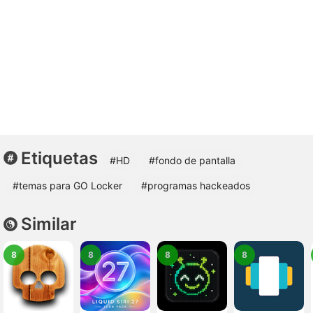
Etiquetas
#HD
#fondo de pantalla
#temas para GO Locker
#programas hackeados
Similar
8
8
8
8