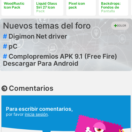
WoodRustic
Liquid Glass
Pixel icon
Backdrops:
Icon Pack
Siri 27 Icon
pack
Fondos de
Pack
Pantalla
Nuevos temas del foro
DOLOR
#
Digimon Net driver
#
pC
#
Complopremios APK 9.1 (Free Fire)
Descargar Para Android
Comentarios
Para escribir comentarios,
por favor
inicia sesión
.