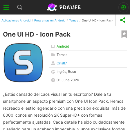
Aplicaciones Android
Programas en Android
Temas
One UI HD - Icon Pack
One UI HD - Icon Pack
Android
Temas
Cris87
Inglés, Ruso
01 June 2026
¿Estás cansado del caos visual en tu escritorio? Dale a tu
smartphone un aspecto premium con One UI Icon Pack. Hemos
recreado el estilo legendario con una precisión exquisita: más de
6000 iconos en resolución 2K SuperHD+ con formas
perfectamente ajustadas. Cada detalle ha sido cuidadosamente
diseñado para un acabado impecable, y unos exclusivos fondos