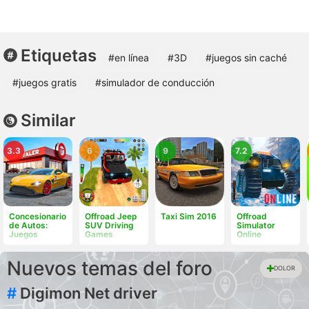
Etiquetas
#en línea
#3D
#juegos sin caché
#juegos gratis
#simulador de conducción
Similar
3.3
6
9
7.2
Concesionario
Offroad Jeep
Taxi Sim 2016
Offroad
de Autos:
SUV Driving
Simulator
Juegos
Games
Online
Nuevos temas del foro
DOLOR
#
Digimon Net driver