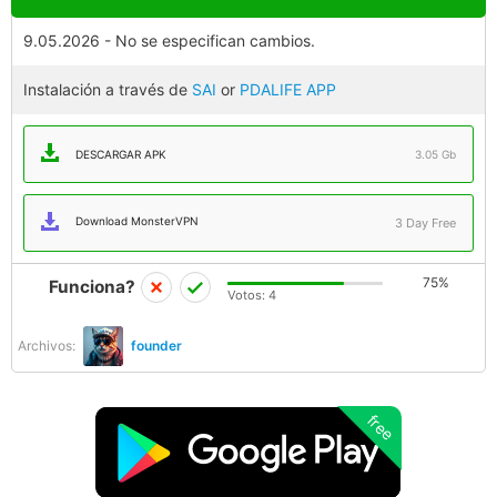
9.05.2026 - No se especifican cambios.
Instalación a través de
SAI
or
PDALIFE APP
DESCARGAR APK
3.05 Gb
Download MonsterVPN
3 Day Free
75%
Funciona?
Votos:
4
Archivos:
founder
free