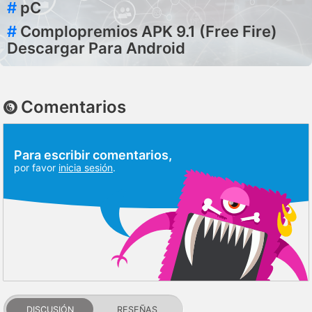
#
pC
#
Complopremios APK 9.1 (Free Fire)
Descargar Para Android
Comentarios
Para escribir comentarios,
por favor
inicia sesión
.
DISCUSIÓN
RESEÑAS