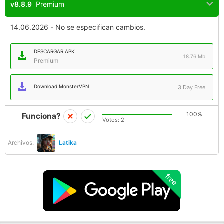
v8.8.9
Premium
14.06.2026 - No se especifican cambios.
DESCARGAR APK
18.76 Mb
Premium
Download MonsterVPN
3 Day Free
100%
Funciona?
Votos:
2
Archivos:
Latika
free