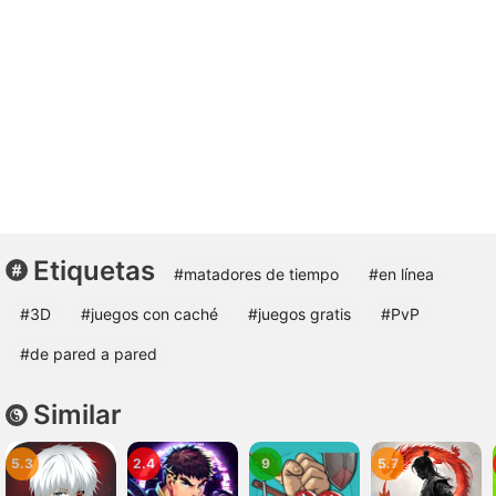
Etiquetas
#matadores de tiempo
#en línea
#3D
#juegos con caché
#juegos gratis
#PvP
#de pared a pared
Similar
5.3
2.4
9
5.7