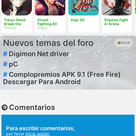
Tokyo Ghoul ·
Street
Dojo 3D
Shadow Fight
Break the
Fighting All
4: Arena
Chains
Stars
Nuevos temas del foro
DOLOR
#
Digimon Net driver
#
pC
#
Complopremios APK 9.1 (Free Fire)
Descargar Para Android
Comentarios
Para escribir comentarios,
por favor
inicia sesión
.