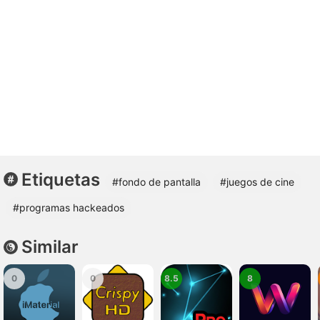
Etiquetas
#fondo de pantalla
#juegos de cine
#programas hackeados
Similar
0
0
8.5
8