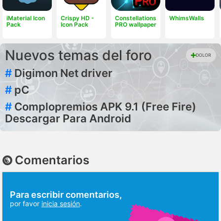
iMaterial Icon
Crispy HD -
Constellations
WhimsWalls
Pack
Icon Pack
PRO wallpaper
Nuevos temas del foro
DOLOR
#
Digimon Net driver
#
pC
#
Complopremios APK 9.1 (Free Fire)
Descargar Para Android
Comentarios
Para escribir comentarios,
por favor
inicia sesión
.