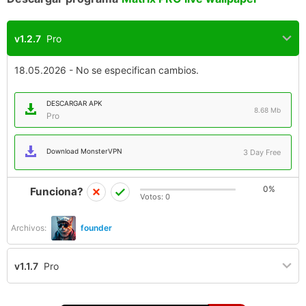
v1.2.7
Pro
18.05.2026 - No se especifican cambios.
DESCARGAR APK
8.68 Mb
Pro
Download MonsterVPN
3 Day Free
0%
Funciona?
Votos:
0
Archivos:
founder
v1.1.7
Pro