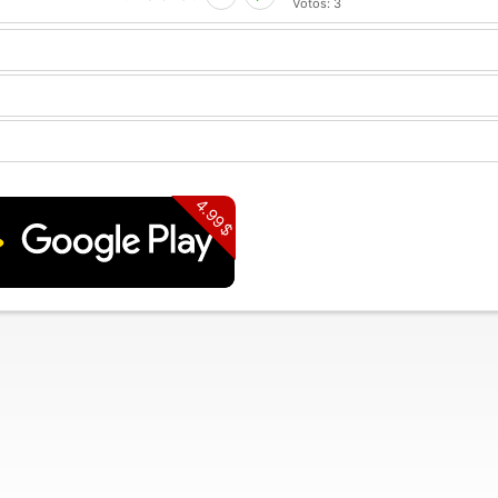
Votos:
3
4.99$